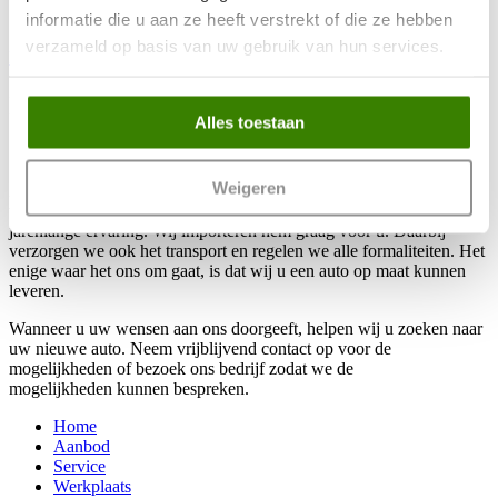
informatie die u aan ze heeft verstrekt of die ze hebben 
verzameld op basis van uw gebruik van hun services.
Klik hier om ons te bellen
Klik hier om ons te mailen
Importservice
Alles toestaan
Weigeren
Zelfs als deze droomauto uit het buitenland geïmporteerd moet
worden, staan we u graag bij met vakkennis die is voortgekomen uit
jarenlange ervaring. Wij importeren hem graag voor u. Daarbij
verzorgen we ook het transport en regelen we alle formaliteiten. Het
enige waar het ons om gaat, is dat wij u een auto op maat kunnen
leveren.
Wanneer u uw wensen aan ons doorgeeft, helpen wij u zoeken naar
uw nieuwe auto. Neem vrijblijvend contact op voor de
mogelijkheden of bezoek ons bedrijf zodat we de
mogelijkheden kunnen bespreken.
Home
Aanbod
Service
Werkplaats