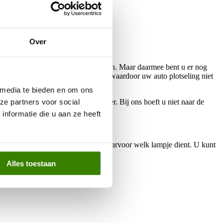
Over
bben, kunnen wij elke storing uitlezen. Maar daarmee bent u er nog
et kan slechts een kleinigheid zijn waardoor uw auto plotseling niet
 media te bieden en om ons 
e partners voor social 
eestal aangewezen op de merkdealer. Bij ons hoeft u niet naar de
stellen en/of updaten.
formatie die u aan ze heeft 
 Wel is het belangrijk om te weten waarvoor welk lampje dient. U kunt
Alles toestaan