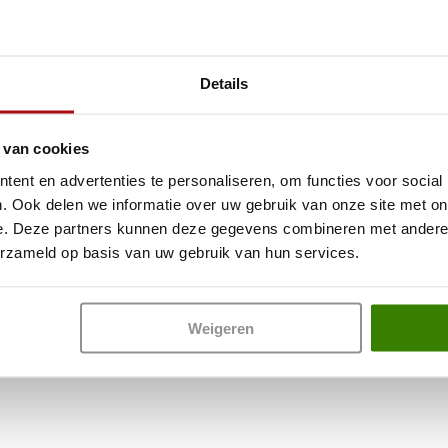
Details
uur aan en dankzij de software die wij voor alle merken en modellen he
 van cookies
 gevonden, want de ene storing kan weer een volgende veroorzaken. Of h
ent en advertenties te personaliseren, om functies voor social
. Ook delen we informatie over uw gebruik van onze site met onz
ing in de software van uw auto. Om deze storing te verhelpen bent u m
e apparatuur in huis om de afwijking in de software van uw auto te her
e. Deze partners kunnen deze gegevens combineren met andere in
erzameld op basis van uw gebruik van hun services.
en geldt de regel: rood is stoppen, oranje is (voorzichtig) doorrijden.
natuurlijk bellen.
Weigeren