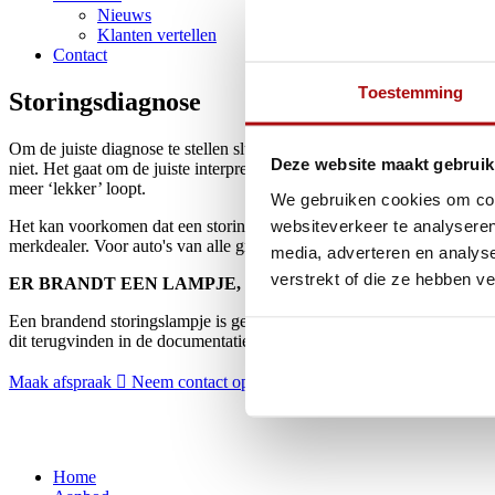
Nieuws
Klanten vertellen
Contact
Toestemming
Storingsdiagnose
Om de juiste diagnose te stellen sluit de monteur de diagnoseapparat
Deze website maakt gebruik
niet. Het gaat om de juiste interpretatie van de foutcodes die worden
meer ‘lekker’ loopt.
We gebruiken cookies om cont
websiteverkeer te analyseren
Het kan voorkomen dat een storing wordt veroorzaakt door een afwijk
merkdealer. Voor auto's van alle grote merken hebben wij de benodigd
media, adverteren en analys
verstrekt of die ze hebben v
ER BRANDT EEN LAMPJE, WAT NU?
Een brandend storingslampje is geen reden tot paniek. Over het algeme
dit terugvinden in de documentatie van uw auto. Bij twijfel kunt u ons 
Maak afspraak
Neem contact op
Home