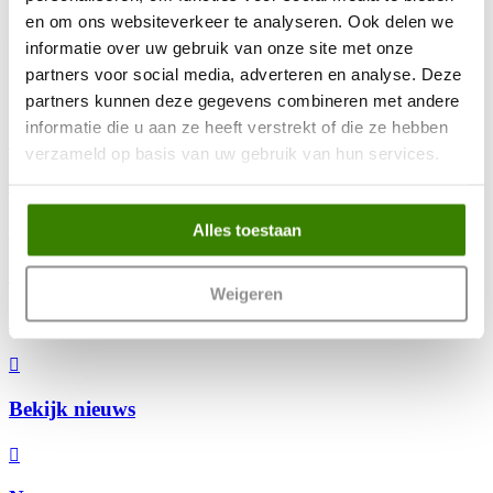
met alle merken. Wij ontzorgen u in de uitvoering van de APK
en om ons websiteverkeer te analyseren. Ook delen we 
keuring, onderhoud, reparaties maar ook schadeherstel in eigen
beheer. U bent verzekerd van professionele en betaalbare service.
informatie over uw gebruik van onze site met onze 
partners voor social media, adverteren en analyse. Deze 
Onze diensten
partners kunnen deze gegevens combineren met andere 
informatie die u aan ze heeft verstrekt of die ze hebben 
Over ons
verzameld op basis van uw gebruik van hun services.
Occasions
Alles toestaan
Weigeren
Afspraak maken
Bekijk nieuws