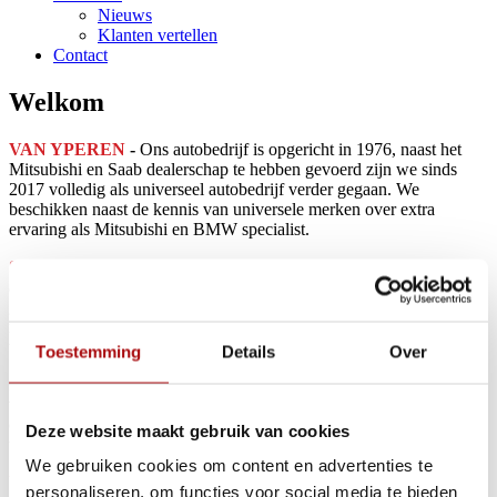
Nieuws
Klanten vertellen
Contact
Welkom
VAN YPEREN
-
Ons autobedrijf is opgericht in 1976, naast het
Mitsubishi en Saab dealerschap te hebben gevoerd zijn we sinds
2017 volledig als universeel autobedrijf verder gegaan. We
beschikken naast de kennis van universele merken over extra
ervaring als Mitsubishi en BMW specialist.
SHOWROOM
-
In onze (online) showroom vindt u een ruim
aanbod aan
occasions
waarin wij de doelstelling hebben om de
geadverteerde occasions tegen een voor u zo gunstige mogelijke en
marktconforme prijs te adverteren. Mocht uw keuze er niet
tussen staan dan gaan wij ook graag voor u op zoek.
Toestemming
Details
Over
ZOEKOPDRACHT
-
Uiteraard leveren wij graag uw nieuwe of
volgende occasion, neem contact met ons op en samen gaan we
opzoek naar uw volgende auto. Geheel onafhankelijk en 100% op
Deze website maakt gebruik van cookies
uw wens.
We gebruiken cookies om content en advertenties te 
WERKPLAATS
-
In onze
werkplaats
kunt u terecht
personaliseren, om functies voor social media te bieden 