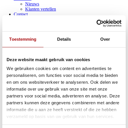
Nieuws
Klanten vertellen
Contact
Vervangend vervoer
Toestemming
Details
Over
Uw auto in de garage, maar u wilt toch mobiel blijven? Geen
probleem. Wanneer u uw auto onderbrengt bij Autobedrijf Van
Yperen kunt u rekenen op de beste service. Zo kunt u gebruik
Deze website maakt gebruik van cookies
maken van vervangend vervoer of een leenfiets. Natuurlijk houden
We gebruiken cookies om content en advertenties te 
wij u weer op de hoogte wanneer uw auto klaar is, maar in de
tussentijd blijft u mobiel!
personaliseren, om functies voor social media te bieden 
en om ons websiteverkeer te analyseren. Ook delen we 
Tijdens het maken van een werkplaatsafspraak heeft u de volgende
mogelijkheden:
informatie over uw gebruik van onze site met onze 
partners voor social media, adverteren en analyse. Deze 
U maakt gebruik van ons vervangend vervoer of een
partners kunnen deze gegevens combineren met andere 
leenfiets.
U wilt op de reparatie wachten
informatie die u aan ze heeft verstrekt of die ze hebben 
verzameld op basis van uw gebruik van hun services.
WACHTRUIMTE