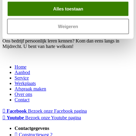
Heeft u een afspraak in onze werkplaats en heeft u verder geen
Alles toestaan
afspraken of verplichtingen? Terwijl de monteurs uw auto
onderhouden en de wachttijd zo kort mogelijk proberen te houden
kunt u verblijven in onze gastvrije en comfortabele wachtruimte
waar u kunt lezen of werken. De koffie is vers en u kunt gebruik
Weigeren
maken van onze Free Wifi.
Ons bedrijf persoonlijk leren kennen? Kom dan eens langs in
Mijdrecht. U bent van harte welkom!
Home
Aanbod
Service
Werkplaats
Afspraak maken
Over ons
Contact
Facebook
Bezoek onze Facebook pagina
Youtube
Bezoek onze Youtube pagina
Contactgegevens
Constructieweg 2