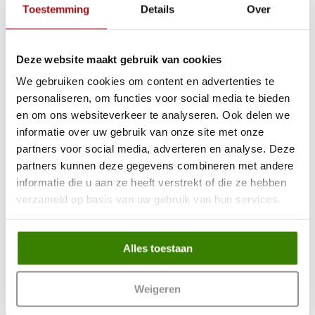
Toestemming
Details
Over
Nieuws
Klanten vertellen
Contact
Deze website maakt gebruik van cookies
Corona update
We gebruiken cookies om content en advertenties te 
05-11-2024
personaliseren, om functies voor social media te bieden 
Corona werkwijze
en om ons websiteverkeer te analyseren. Ook delen we 
informatie over uw gebruik van onze site met onze 
Werkplaats: Geopend voor alle voorkomende reparatie.
partners voor social media, adverteren en analyse. Deze 
Showroom: We gaan online door.
partners kunnen deze gegevens combineren met andere 
informatie die u aan ze heeft verstrekt of die ze hebben 
Onze activiteiten gaan online gewoon door. Graag maken wij voor u
een (online-) afspraak met één van onze verkoopadviseurs.
verzameld op basis van uw gebruik van hun services.
Middels een "video"gesprek kunnen wij alle ins en outs over de
auto met u delen. Door ons voertuig inruil systeem is het mogelijk
uw auto te taxeren en al uw vragen te beantwoorden. Bij interesse
Alles toestaan
kunt u de auto online aanschaffen en/of komen wij graag tot een
passende en vrijblijvende proefrit.
Weigeren
Home
Aanbod