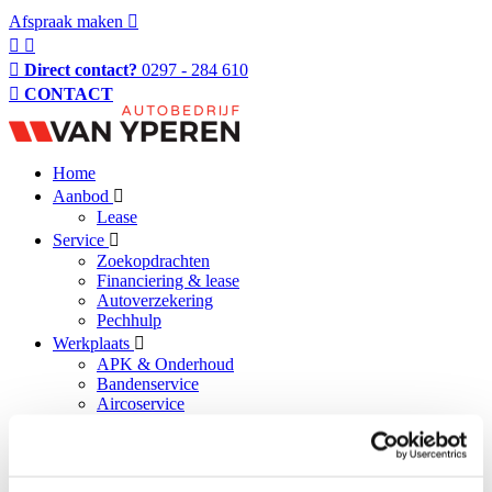
Afspraak maken
Direct contact?
0297 - 284 610
CONTACT
Home
Aanbod
Lease
Service
Zoekopdrachten
Financiering & lease
Autoverzekering
Pechhulp
Werkplaats
APK & Onderhoud
Bandenservice
Aircoservice
Storingsdiagnose
Schade- en ruitreparatie
Afspraak maken
Over ons